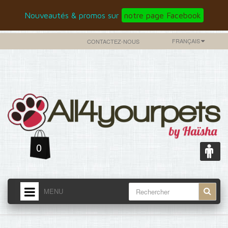
Nouveautés & promos sur
notre page Facebook
FRANÇAIS
CONTACTEZ-NOUS
0
MENU
ACCUEIL