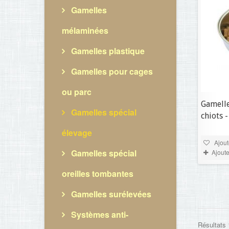
Gamelles
mélaminées
Gamelles plastique
Gamelles pour cages
ou parc
Gamelle
Gamelles spécial
chiots 
élevage
Ajout
Gamelles spécial
Ajout
oreilles tombantes
Gamelles surélevées
Systèmes anti-
Résultats 1