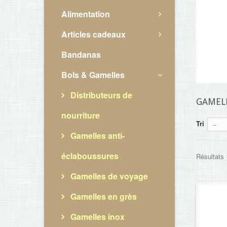
Alimentation
Articles cadeaux
Bandanas
Bols & Gamelles
Distributeurs de
GAMELL
nourriture
Tri
--
Gamelles anti-
éclaboussures
Résultats 1
Gamelles de voyage
Gamelles en grès
Gamelles inox