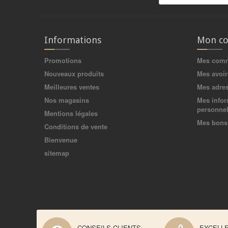
Informations
Mon c
Promotions
Mes com
Nouveaux produits
Mes avoir
Meilleures ventes
Mes adre
Nos magasins
Mes infor
personnel
Mentions légales
Mes bons 
Conditions de vente
Bienvenue
sitemap
CONSEILS CLIENTS
EXCELL