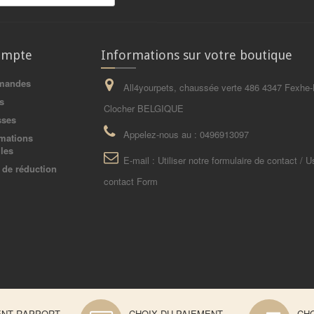
ompte
Informations sur votre boutique
mandes
All4yourpets, chaussée verte 486 4347 Fexhe-
s
Clocher BELGIQUE
sses
Appelez-nous au :
0496913097
mations
les
E-mail :
Utiliser notre formulaire de contact / U
de réduction
contact Form
ENT RAPPORT
CHOIX DU PAIEMENT
CHO