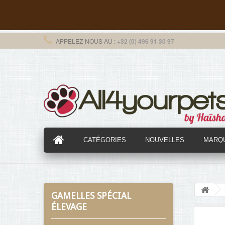
APPELEZ-NOUS AU :
+32 (0) 496 91 30 97
CATÉGORIES
NOUVELLES
MARQ
GAMELLES SPÉCIAL
ÉLEVAGE