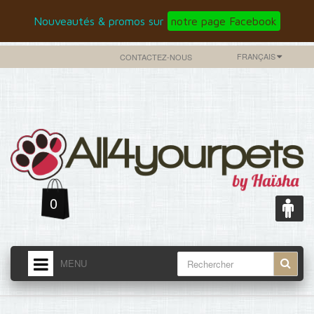
Nouveautés & promos sur
notre page Facebook
FRANÇAIS
CONTACTEZ-NOUS
0
MENU
ACCUEIL