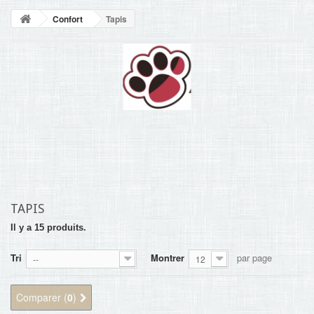
NOUVELLES
Confort
Tapis
+
ACCUEIL
CONTACT
TAPIS
Il y a 15 produits.
Tri
Montrer
par page
--
12
Comparer (
0
)