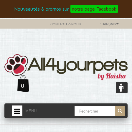
Nouveautés & promos sur
notre page Facebook
FRANÇAIS
CONTACTEZ-NOUS
0
MENU
ACCUEIL