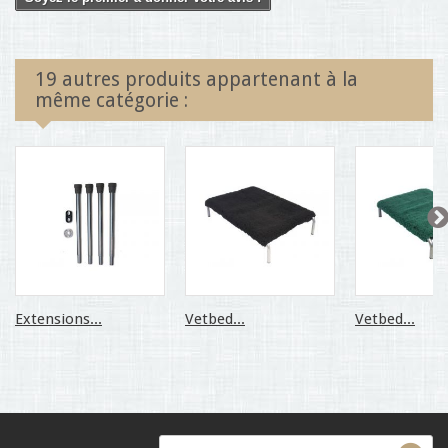
19 autres produits appartenant à la
même catégorie :
Extensions...
Vetbed...
Vetbed...