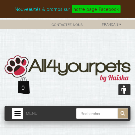
Nouveautés & promos sur
notre page Facebook
FRANÇAIS
CONTACTEZ-NOUS
0
MENU
ACCUEIL