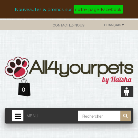
Nouveautés & promos sur
notre page Facebook
FRANÇAIS
CONTACTEZ-NOUS
0
MENU
ACCUEIL