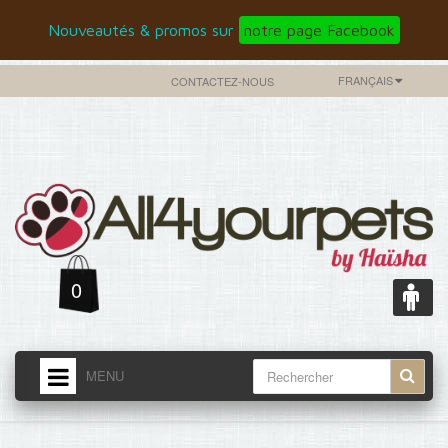
Nouveautés & promos sur
notre page Facebook
FRANÇAIS
CONTACTEZ-NOUS
0
MENU
ACCUEIL