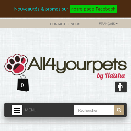
Nouveautés & promos sur
notre page Facebook
FRANÇAIS
CONTACTEZ-NOUS
0
MENU
ACCUEIL