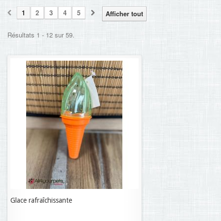
1
2
3
4
5
Afficher tout
Résultats 1 - 12 sur 59.
Glace rafraîchissante
8,29 €