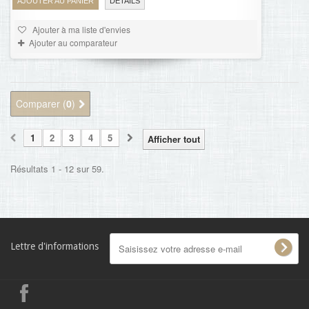
AJOUTER AU PANIER
DÉTAILS
Ajouter à ma liste d'envies
Ajouter au comparateur
Comparer (
0
)
1
2
3
4
5
Afficher tout
Résultats 1 - 12 sur 59.
Lettre d'informations