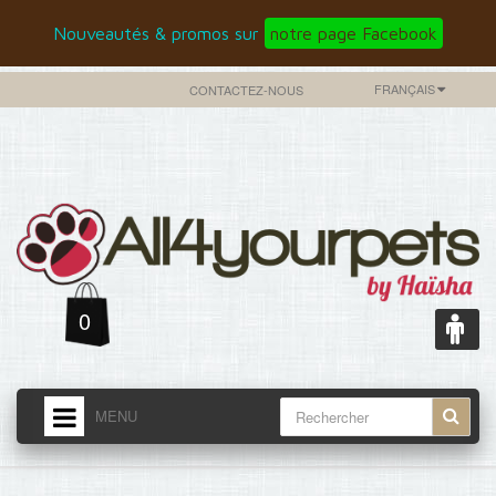
Nouveautés & promos sur
notre page Facebook
FRANÇAIS
CONTACTEZ-NOUS
0
MENU
ACCUEIL