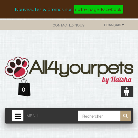
Nouveautés & promos sur
notre page Facebook
FRANÇAIS
CONTACTEZ-NOUS
0
MENU
ACCUEIL