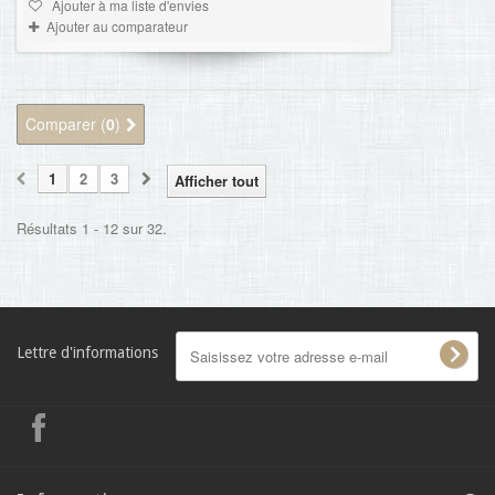
Ajouter à ma liste d'envies
Ajouter au comparateur
Comparer (
0
)
1
2
3
Afficher tout
Résultats 1 - 12 sur 32.
Lettre d'informations