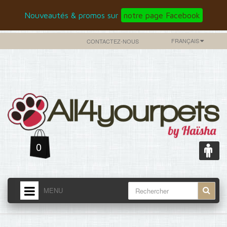
Nouveautés & promos sur
notre page Facebook
FRANÇAIS
CONTACTEZ-NOUS
0
MENU
ACCUEIL