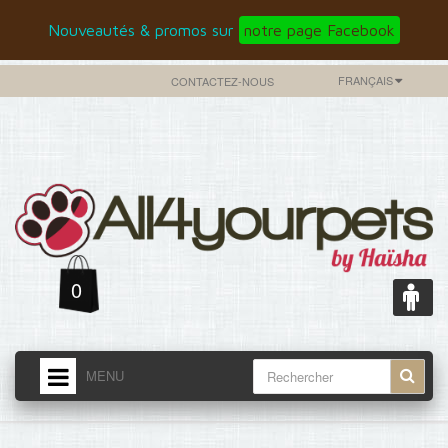
Nouveautés & promos sur
notre page Facebook
FRANÇAIS
CONTACTEZ-NOUS
0
MENU
ACCUEIL