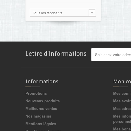
Tous les fabricants
Lettre d'informations
Informations
Mon c
Promotions
Mes com
Nouveaux produits
Mes avoir
Meilleures ventes
Mes adre
Nos magasins
Mes infor
personnel
Mentions légales
Mes bons 