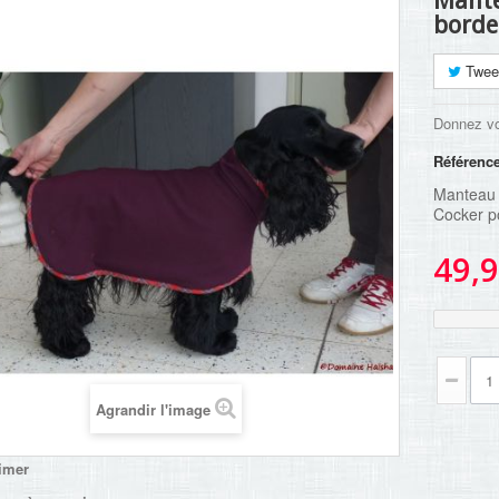
Mante
borde
Twee
Donnez vo
Référenc
Manteau 
Cocker p
49,9
Agrandir l'image
imer