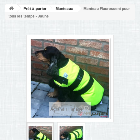
NOUVELLES
Prêt-à-porter
Manteaux
Manteau Fluorescent pour
+
ACCUEIL
tous les temps - Jaune
CONTACT
Agrandir l'image