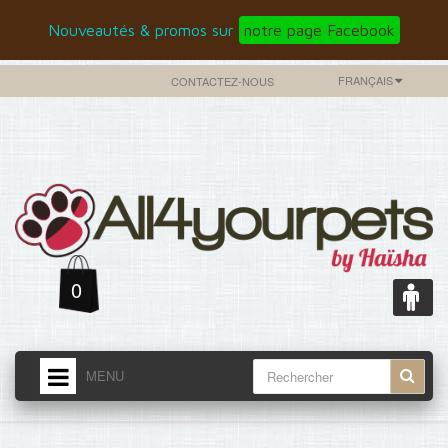
Nouveautés & promos sur
notre page Facebook
FRANÇAIS
CONTACTEZ-NOUS
0
MENU
ACCUEIL