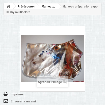
NOUVELLES
Prêt-à-porter
Manteaux
Manteau préparation expo
+
ACCUEIL
flashy multicolore
CONTACT
Agrandir l'image
Imprimer
Envoyer à un ami