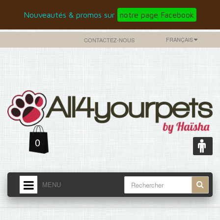
Nouveautés & promos sur
notre page Facebook
FRANÇAIS
CONTACTEZ-NOUS
0
MENU
ACCUEIL