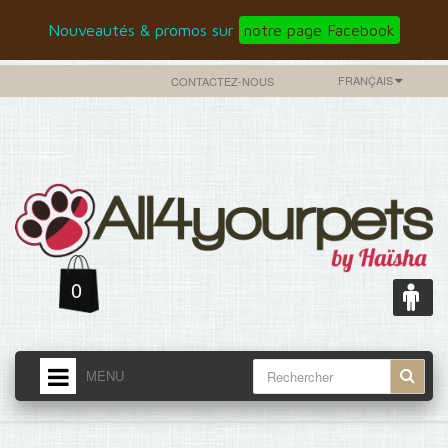
Nouveautés & promos sur
notre page Facebook
FRANÇAIS
CONTACTEZ-NOUS
0
MENU
ACCUEIL