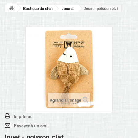
NOUVELLES
Boutique du chat
Jouets
Jouet - poisson plat
+
ACCUEIL
CONTACT
Agrandir l'image
Imprimer
Envoyer à un ami
Jouet - poisson plat