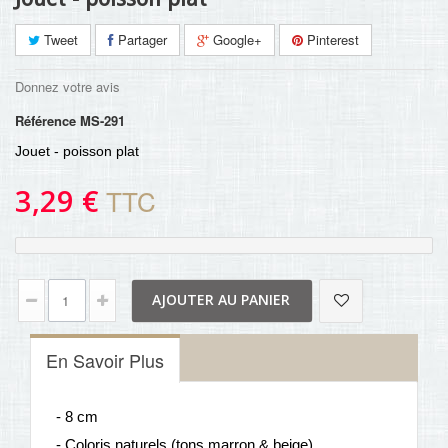
Tweet
Partager
Google+
Pinterest
Donnez votre avis
Référence
MS-291
Jouet - poisson plat
3,29 €
TTC
AJOUTER AU PANIER
En Savoir Plus
- 8 cm
- Coloris naturels (tons marron & beige)