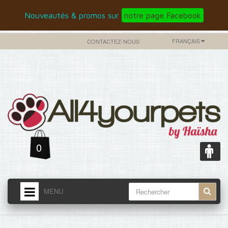
Nouveautés & promos sur
notre page Facebook
FRANÇAIS
CONTACTEZ-NOUS
0
MENU
ACCUEIL