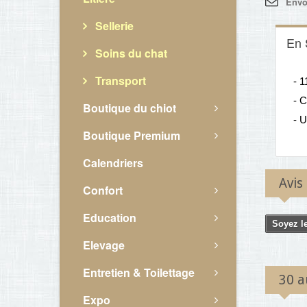
Envo
Sellerie
En 
Soins du chat
Transport
- 
- C
Boutique du chiot
- U
Boutique Premium
Calendriers
Avis
Confort
Education
Soyez le
Elevage
Entretien & Toilettage
30 a
Expo