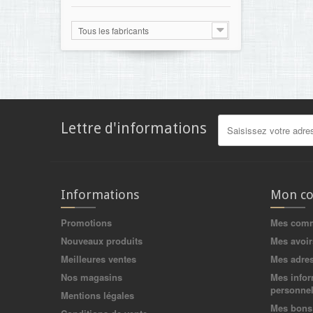
Tous les fabricants
Lettre d'informations
Informations
Mon c
Promotions
Mes com
Nouveaux produits
Mes avoir
Meilleures ventes
Mes adre
Nos magasins
Mes infor
personnel
Mentions légales
Mes bons 