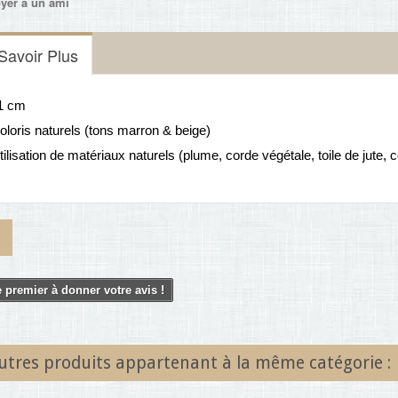
yer à un ami
Savoir Plus
11 cm
oloris naturels (tons marron & beige)
tilisation de matériaux naturels (plume, corde végétale, toile de jute, c
 premier à donner votre avis !
utres produits appartenant à la même catégorie :