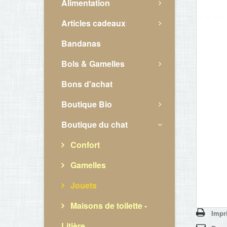
Alimentation
Articles cadeaux
Bandanas
Bols & Gamelles
Bons d'achat
Boutique Bio
Boutique du chat
Confort
Gamelles
Jouets
Maisons de toilette -
Impr
Litière