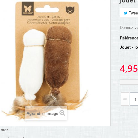
Jouet 
Twee
Donnez vo
Référenc
Jouet - l
4,95
Agrandir l'image
imer