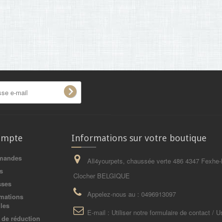
ompte
Informations sur votre boutique
mandes
All4yourpets, chaussée verte 486 4347 Fexhe-
s
Clocher BELGIQUE
sses
Appelez-nous au :
0496913097
mations
les
E-mail :
Utiliser notre formulaire de contact / U
de réduction