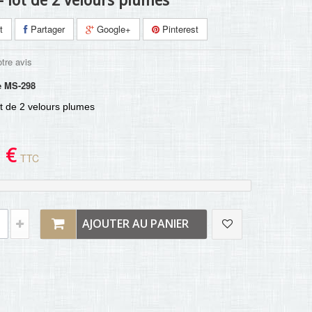
- lot de 2 velours plumes
t
Partager
Google+
Pinterest
tre avis
e
MS-298
ot de 2 velours plumes
 €
TTC
AJOUTER AU PANIER