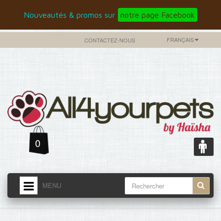
Nouveautés & promos sur
notre page Facebook
FRANÇAIS
CONTACTEZ-NOUS
0
MENU
ACCUEIL