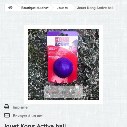
NOUVELLES
Boutique du chat
Jouets
Jouet Kong Active ball
+
ACCUEIL
CONTACT
Agrandir l'image
Imprimer
Envoyer à un ami
Jouet Kong Active ball