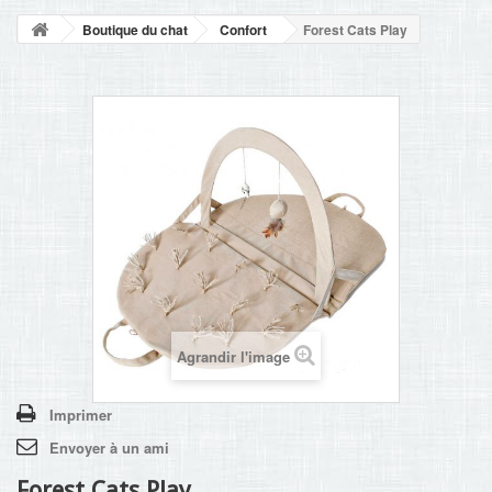
NOUVELLES
Boutique du chat
Confort
Forest Cats Play
+
ACCUEIL
CONTACT
Agrandir l'image
Imprimer
Envoyer à un ami
Forest Cats Play