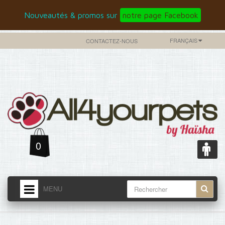
Nouveautés & promos sur
notre page Facebook
FRANÇAIS
CONTACTEZ-NOUS
0
MENU
ACCUEIL