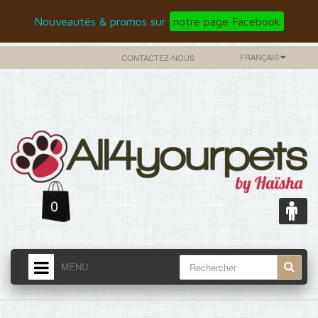
Nouveautés & promos sur
notre page Facebook
FRANÇAIS
CONTACTEZ-NOUS
0
MENU
ACCUEIL