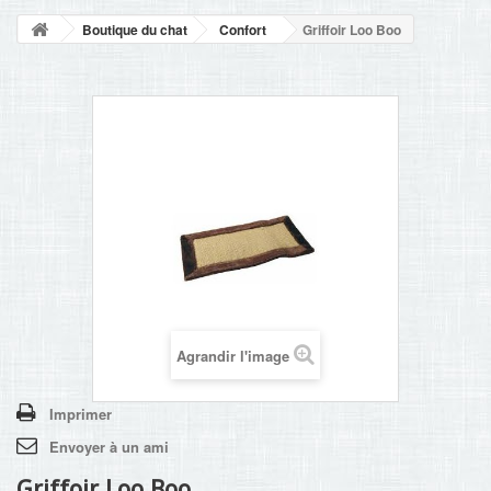
NOUVELLES
Boutique du chat
Confort
Griffoir Loo Boo
+
ACCUEIL
CONTACT
Agrandir l'image
Imprimer
Envoyer à un ami
Griffoir Loo Boo