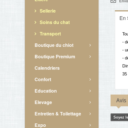
Envo
Sellerie
En 
Soins du chat
Transport
Tou
- d
Boutique du chiot
- u
Boutique Premium
- d
Di
Calendriers
35
Confort
Education
Avis
Elevage
Entretien & Toilettage
Soyez le
Expo