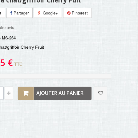
à chat/griffoir Cherry Fuit
t
Partager
Google+
Pinterest
tre avis
e
MS-264
hat/griffoir Cherry Fruit
5 €
TTC
AJOUTER AU PANIER