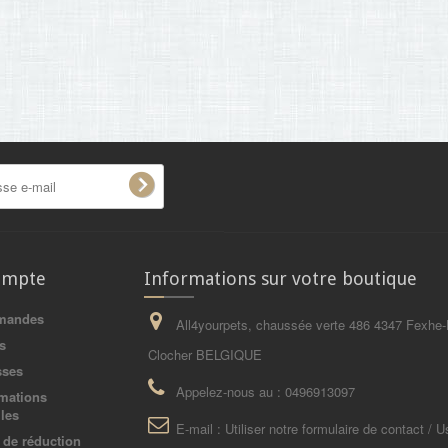
ompte
Informations sur votre boutique
mandes
All4yourpets, chaussée verte 486 4347 Fexhe-
s
Clocher BELGIQUE
sses
Appelez-nous au :
0496913097
mations
les
E-mail :
Utiliser notre formulaire de contact / U
de réduction