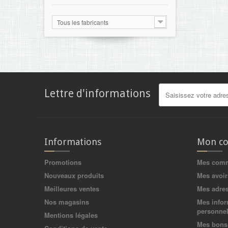
Tous les fabricants
Lettre d'informations
Informations
Mon c
Promotions
Mes com
Nouveaux produits
Mes avoir
Meilleures ventes
Mes adre
Nos magasins
Mes infor
personnel
Mentions légales
Mes bons 