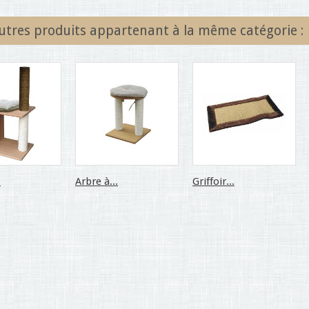
utres produits appartenant à la même catégorie :
.
Arbre à...
Griffoir...