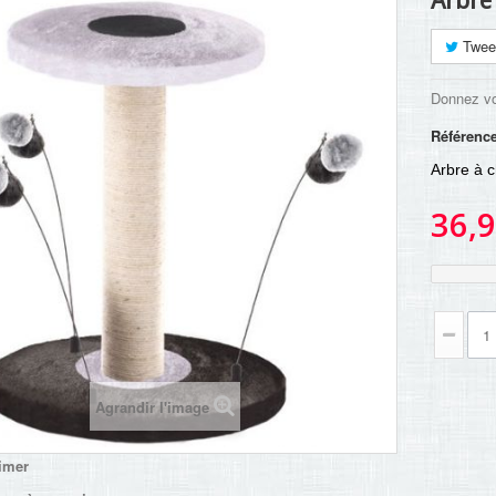
Arbre 
Twee
Donnez vo
Référenc
Arbre à c
36,9
Agrandir l'image
imer