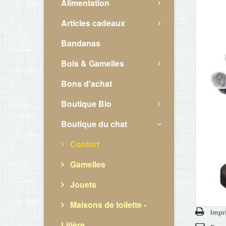
Alimentation
Articles cadeaux
Bandanas
Bols & Gamelles
Bons d'achat
Boutique Bio
Boutique du chat
Confort
Gamelles
Jouets
Maisons de toilette -
Impr
Litière