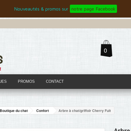
Nouveautés & promos sur
notre page Facebook
0
UES
PROMOS
CONTACT
Boutique du chat
Confort
Arbre à chat/griffoir Cherry Fuit