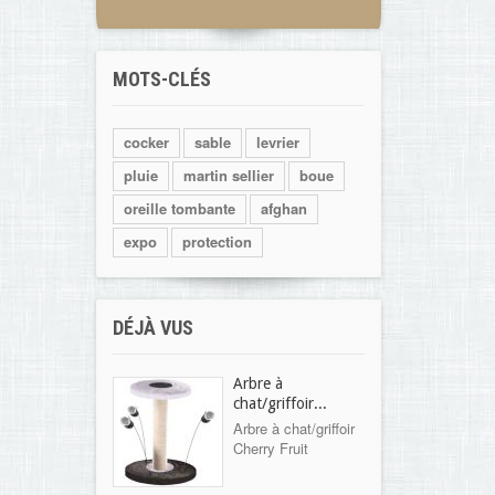
MOTS-CLÉS
cocker
sable
levrier
pluie
martin sellier
boue
oreille tombante
afghan
expo
protection
DÉJÀ VUS
Arbre à
chat/griffoir...
Arbre à chat/griffoir
Cherry Fruit