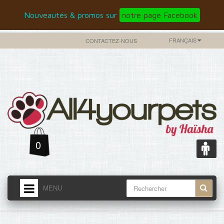
Nouveautés & promos sur
notre page Facebook
FRANÇAIS
CONTACTEZ-NOUS
0
MENU
ACCUEIL