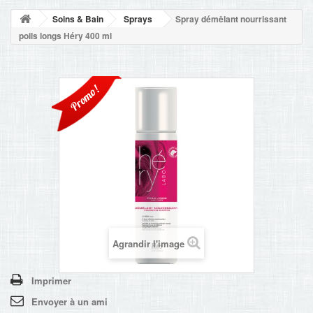
NOUVELLES
Soins & Bain
Sprays
Spray démêlant nourrissant
+
ACCUEIL
poils longs Héry 400 ml
CONTACT
Promo!
Agrandir l'image
Imprimer
Envoyer à un ami