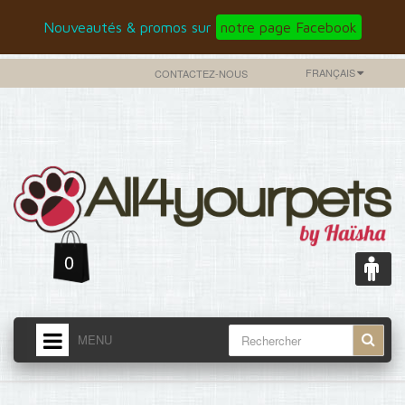
Nouveautés & promos sur
notre page Facebook
FRANÇAIS
CONTACTEZ-NOUS
0
MENU
ACCUEIL