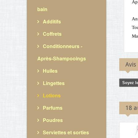
App
bain
An
Additifs
Tou
Coffrets
Ma
Conditionneurs -
Après-Shampooings
Avis
Huiles
Lingettes
Soyez le
Lotions
Parfums
18 a
Poudres
Serviettes et sorties