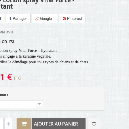
 Lotion spray Vital Force -
tant
t
Partager
Google+
Pinterest
tre avis
e
CD-173
tion spray Vital Force - Hydratant
s rinçage à la kératine végétale.
cilite le démêlage pour tous types de chiens et de chats.
1 €
TTC
nce :
AJOUTER AU PANIER