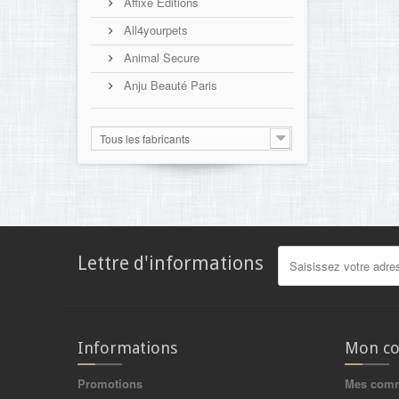
Affixe Editions
All4yourpets
Animal Secure
Anju Beauté Paris
Tous les fabricants
Lettre d'informations
Informations
Mon c
Promotions
Mes com