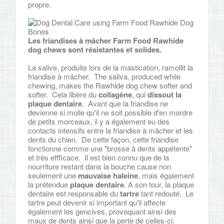
propre.
Les friandises à mâcher Farm Food Rawhide
dog chews sont résistantes et solides.
La salive, produite lors de la mastication, ramollit la
friandise à mâcher. The saliva, produced while
chewing, makes the Rawhide dog chew softer and
softer. Cela libère du
collagène
, qui
dissout la
plaque dentaire
. Avant que la friandise ne
devienne si molle qu'il ne soit possible d'en mordre
de petits morceaux, il y a également eu des
contacts intensifs entre la friandise à mâcher et les
dents du chien. De cette façon, cette friandise
fonctionne comme une "brosse à dents appétente"
et très effficace. Il est bien connu que de la
nourriture restant dans la bouche cause non
seulement une
mauvaise haleine
, mais également
la prétendue
plaque dentaire
. A son tour, la plaque
dentaire est responsable du
tartre
tant redouté. Le
tartre peut devenir si important qu'il affecte
également les gencives, provoquant ainsi des
maux de dents ainsi que la perte de celles-ci.