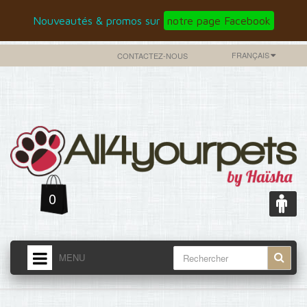
Nouveautés & promos sur
notre page Facebook
FRANÇAIS
CONTACTEZ-NOUS
0
MENU
ACCUEIL