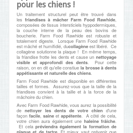
pour les chiens !
Un traitement structurel peut être trouvé dans
les
friandises à mâcher
Farm Food Rawhide
,
composées de tissus intersticiels hyppodermiques,
la couche interne de la peau des bovins de
boucherie. Farm Food Rawhide est robuste et
totalement digeste. Lorsque Farm Food Rawhide
est mâché et humifidié, du
collagène
est libéré. Ce
collagène solutionne la plaque ! En même temps,
la friandise frotte les dents et cause un
nettoyage
visible et approfondi des dents
. Pour cette
raison, on en dit qu'elle constiue
la brosse à dents
appétissante et naturelle des chiens
.
Farm Food Rawhide est disponible en différentes
tailles et formes. Assurez-vous que la taille de la
friandises convient à la taille et à la force de la
mâchoire du chien.
Avec Farm Food Rawhide, vous aurez la possibilité
de
nettoyer les dents de votre chien
d'une
façon
facile
,
saine
et
appétente
. A côté de cela,
votre chien aura également une
haleine frâiche
.
Et cela
préviendra également la formation de
plaque et de tartre.
Et mieux vaut prévenir que