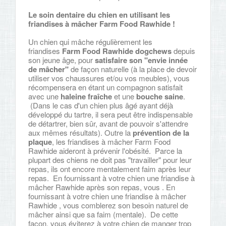
Le soin dentaire du chien en utilisant les
friandises à mâcher Farm Food Rawhide !
Un chien qui mâche régulièrement les
friandises
Farm Food Rawhide dogchews
depuis
son jeune âge, pour
satisfaire son "envie innée
de mâcher"
de façon naturelle (à la place de devoir
utiliser vos chaussures et/ou vos meubles), vous
récompensera en étant un compagnon satisfait
avec une
haleine fraîche
et une
bouche saine
.
(Dans le cas d'un chien plus âgé ayant déjà
développé du tartre, il sera peut être indispensable
de détartrer, bien sûr, avant de pouvoir s'attendre
aux mêmes résultats). Outre la
prévention de la
plaque
, les friandises à mâcher Farm Food
Rawhide aideront à prévenir l'obésité. Parce la
plupart des chiens ne doit pas "travailler" pour leur
repas, ils ont encore mentalement faim après leur
repas. En fournissant à votre chien une friandise à
mâcher Rawhide après son repas, vous . En
fournissant à votre chien une friandise à mâcher
Rawhide , vous comblerez son besoin naturel de
mâcher ainsi que sa faim (mentale). De cette
façon, vous éviterez à votre chien de manger trop