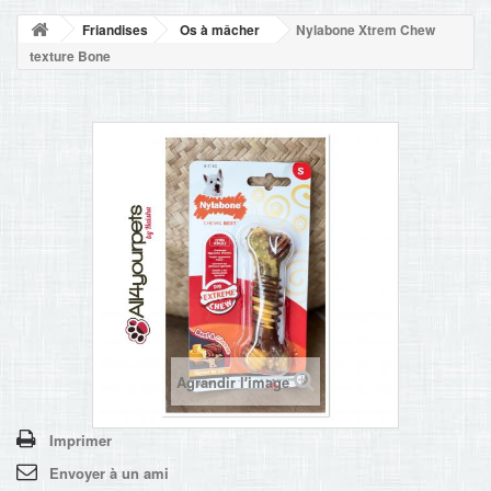
NOUVELLES
Friandises
Os à mâcher
Nylabone Xtrem Chew
+
ACCUEIL
texture Bone
CONTACT
Agrandir l'image
Imprimer
Envoyer à un ami