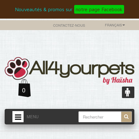
Nouveautés & promos sur
notre page Facebook
FRANÇAIS
CONTACTEZ-NOUS
0
MENU
ACCUEIL