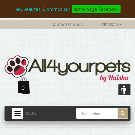
Nouveautés & promos sur
notre page Facebook
FRANÇAIS
CONTACTEZ-NOUS
0
MENU
ACCUEIL