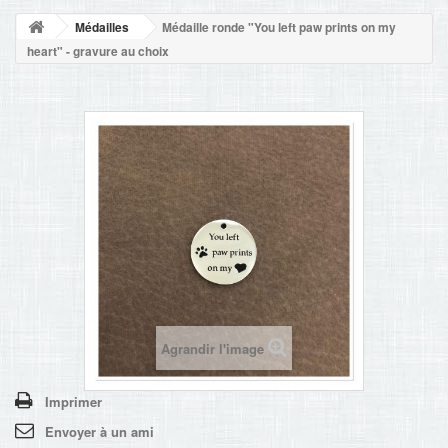
NOUVELLES
Médailles
Médaille ronde "You left paw prints on my
+
ACCUEIL
heart" - gravure au choix
CONTACT
Agrandir l'image
Imprimer
Envoyer à un ami