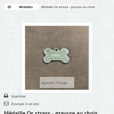
NOUVELLES
Médailles
Médaille Os strass - gravure au choix
+
ACCUEIL
CONTACT
Agrandir l'image
Imprimer
Envoyer à un ami
Médaille Os strass - gravure au choix