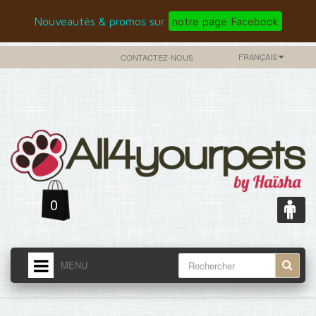
Nouveautés & promos sur
notre page Facebook
FRANÇAIS
CONTACTEZ-NOUS
0
MENU
ACCUEIL