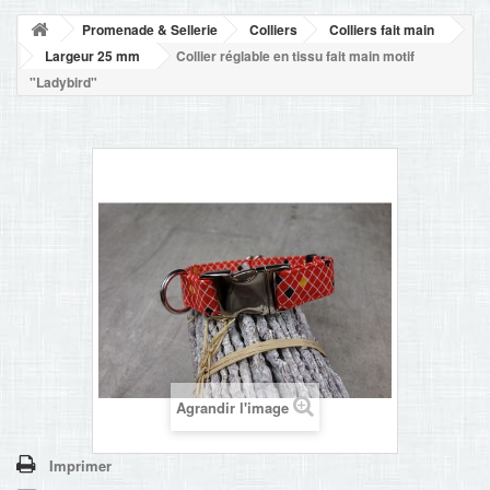
NOUVELLES
Promenade & Sellerie
Colliers
Colliers fait main
+
ACCUEIL
Largeur 25 mm
Collier réglable en tissu fait main motif
"Ladybird"
CONTACT
Agrandir l'image
Imprimer