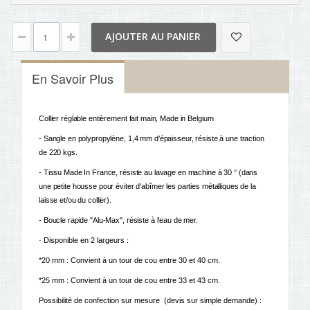
AJOUTER AU PANIER
En Savoir Plus
Collier réglable entièrement fait main, Made in Belgium 
- Sangle en polypropylène, 1,4 mm d'épaisseur, résiste à une traction 
de 220 kgs.
- Tissu Made In France, résiste au lavage en machine à 30 ° (dans 
une petite housse pour éviter d'abîmer les parties métalliques de la 
laisse et/ou du collier). 
- Boucle rapide "Alu-Max", résiste à l'eau de mer. 
-
Disponible en 2 largeurs :
*20 mm : Convient à un tour de cou entre 30 et 40 cm.
*25 mm :
Convient à un tour de cou entre 33 et 43 cm.
Possibilité de confection sur mesure (devis sur simple demande) :