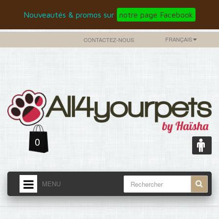
Nouveautés & promos sur
notre page Facebook
FRANÇAIS
CONTACTEZ-NOUS
0
MENU
ACCUEIL