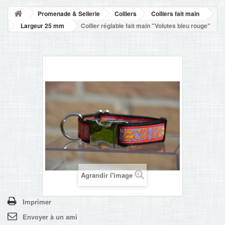
NOUVELLES
Promenade & Sellerie
Colliers
Colliers fait main
+
ACCUEIL
Largeur 25 mm
Collier réglable fait main "Volutes bleu rouge"
CONTACT
Agrandir l'image
Imprimer
Envoyer à un ami