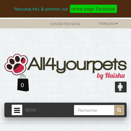
Nouveautés & promos sur
notre page Facebook
FRANÇAIS
CONTACTEZ-NOUS
0
MENU
ACCUEIL