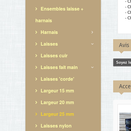
- C
- C
Ensembles laisse +
- C
- C
harnais
Harnais
Laisses
Avis
Laisses cuir
Soyez le
Laisses fait main
Laisses 'corde'
Acce
Largeur 15 mm
Largeur 20 mm
Largeur 25 mm
Laisses nylon