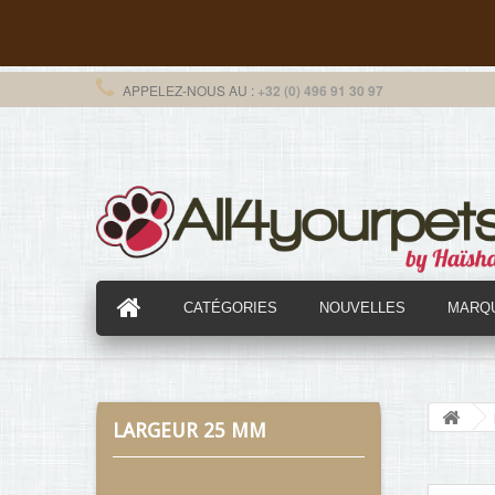
APPELEZ-NOUS AU :
+32 (0) 496 91 30 97
CATÉGORIES
NOUVELLES
MARQ
LARGEUR 25 MM