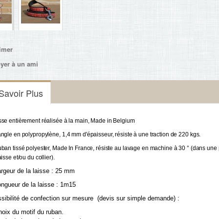
imer
yer à un ami
Savoir Plus
sse
 entièrement réalisée à la
 main, Made in Belgium 
angle en polypropylène, 1,4 mm d'épaisseur, résiste à une traction de 220 kgs.
uban tissé polyester, Made In France, résiste au lavage en machine à 30 ° (dans une p
aisse et/ou du collier). 
argeur de la laisse : 25 mm
ongueur de la laisse : 1m15
sibilité de confection sur mesure (devis sur simple demande) :
hoix du motif du ruban.