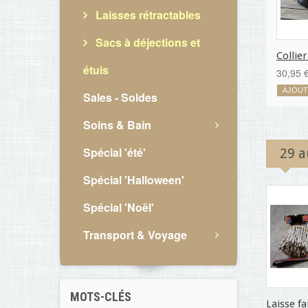
Laisses rétractables
Sacs à déjections et
Collier
étuis
30,95 
AJOUT
Sales - Soldes
Soins & Bain
Spécial 'été'
29 a
Spécial 'Halloween'
Spécial 'Noël'
Transport & Voyage
MOTS-CLÉS
Laisse fai