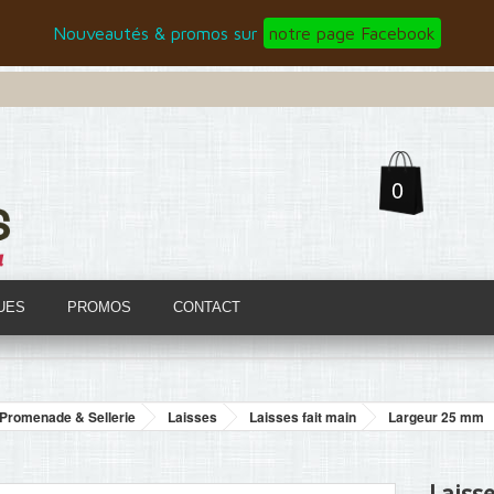
Nouveautés & promos sur
notre page Facebook
0
UES
PROMOS
CONTACT
Promenade & Sellerie
Laisses
Laisses fait main
Largeur 25 mm