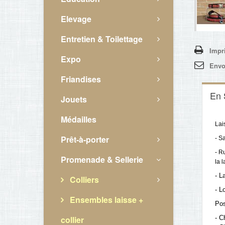
Elevage
Entretien & Toilettage
Impr
Expo
Envo
Friandises
En 
Jouets
Médailles
Lai
Prêt-à-porter
- S
- R
Promenade & Sellerie
la l
- L
Colliers
- L
Ensembles laisse +
Pos
collier
- C