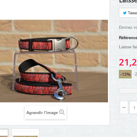
Laiss
Twee
Donnez vo
Référenc
Laisse f
21,2
-15%
Agrandir l'image