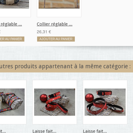
 réglable ...
Collier réglable ...
€
26,31 €
ER AU PANIER
AJOUTER AU PANIER
utres produits appartenant à la même catégorie :
t...
Laisse fait...
Laisse fait...