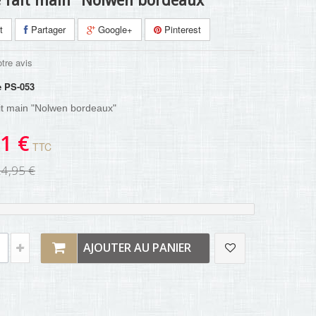
e fait main "Nolwen bordeaux"
t
Partager
Google+
Pinterest
tre avis
e
PS-053
ait main "Nolwen bordeaux"
1 €
TTC
24,95 €
AJOUTER AU PANIER