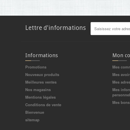
Lettre d'informations
Informations
Mon c
Promotions
Mes com
Nouveaux produits
Mes avoir
Meilleures ventes
Mes adre
Nos magasins
Mes infor
personnel
Mentions légales
Mes bons 
Conditions de vente
Bienvenue
sitemap