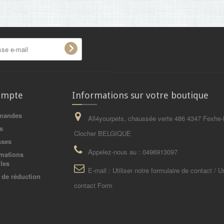
ompte
Informations sur votre boutique
mandes
All4yourpets, chaussée verte 486 4347 Fexhe-
s
Clocher BELGIQUE
sses
Appelez-nous au :
0496913097
mations
les
E-mail :
Utiliser notre formulaire de contact / U
de réduction
contact Form