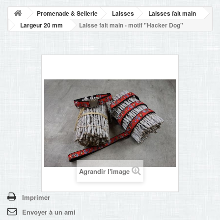
NOUVELLES
Promenade & Sellerie
Laisses
Laisses fait main
+
ACCUEIL
Largeur 20 mm
Laisse fait main - motif "Hacker Dog"
CONTACT
Agrandir l'image
Imprimer
Envoyer à un ami