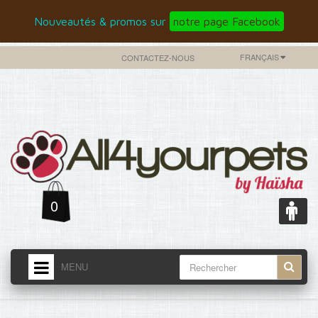
Nouveautés & promos sur
notre page Facebook
FRANÇAIS
CONTACTEZ-NOUS
0
MENU
ACCUEIL