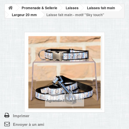
NOUVELLES
Promenade & Sellerie
Laisses
Laisses fait main
+
ACCUEIL
Largeur 20 mm
Laisse fait main - motif "Sky touch"
CONTACT
Agrandir l'image
Imprimer
Envoyer à un ami