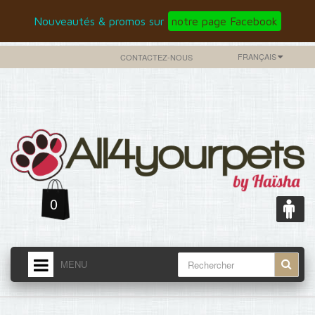
Nouveautés & promos sur
notre page Facebook
FRANÇAIS
CONTACTEZ-NOUS
0
MENU
ACCUEIL