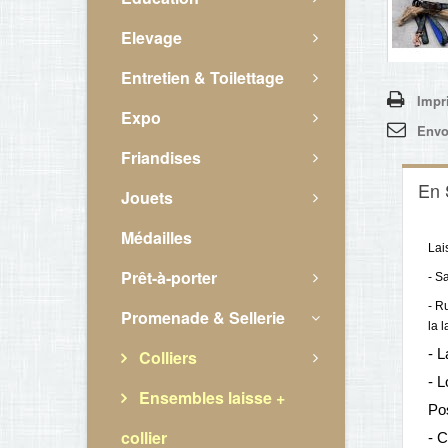
Elevage
Entretien & Toilettage
Impr
Expo
Envo
Friandises
En 
Jouets
Médailles
Lai
Prêt-à-porter
- S
- R
Promenade & Sellerie
la l
- L
Colliers
- L
Ensembles laisse +
Po
collier
- C