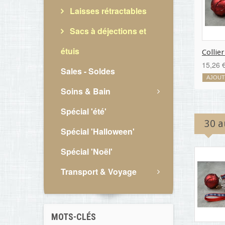
Laisses rétractables
Sacs à déjections et
étuis
Collier
15,26 
Sales - Soldes
AJOUT
Soins & Bain
Spécial 'été'
30 a
Spécial 'Halloween'
Spécial 'Noël'
Transport & Voyage
MOTS-CLÉS