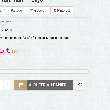
e fait main "Tokyo"
t
Partager
Google+
Pinterest
tre avis
e
PS-162
kyo" entièrement réalisée à la main, Made in Belgium 
5 €
TTC
AJOUTER AU PANIER