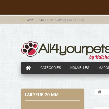
APPELEZ-NOUS AU :
+32 (0) 496 91 30 97
CATÉGORIES
NOUVELLES
MARQ
LARGEUR 20 MM