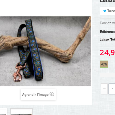
Laiss
Twee
Donnez vo
Référenc
Laisse "To
24,9
-0%
Agrandir l'image