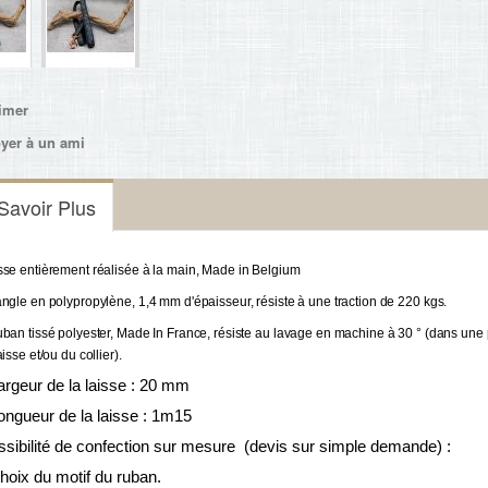
imer
yer à un ami
Savoir Plus
sse entièrement réalisée à la main, Made in Belgium 
angle en polypropylène, 1,4 mm d'épaisseur, résiste à une traction de 220 kgs.
uban tissé polyester, Made In France, résiste au lavage en machine à 30 ° (dans une p
aisse et/ou du collier). 
argeur de la laisse : 20 mm
ongueur de la laisse : 1m15
ssibilité de confection sur mesure (devis sur simple demande) :
hoix du motif du ruban.