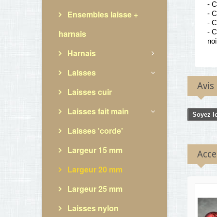
- C
Ensembles laisse +
- C
- C
- C
harnais
noi
Harnais
Laisses
Avis
Laisses cuir
Laisses fait main
Soyez le
Laisses 'corde'
Largeur 15 mm
Acce
Largeur 20 mm
Largeur 25 mm
Laisses nylon