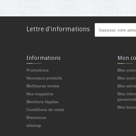
Lettre d'informations
Informations
Mon c
Promotions
Mes com
Nouveaux produits
Mes avoir
Meilleures ventes
Mes adre
Nos magasins
Mes infor
personnel
Mentions légales
Mes bons 
Conditions de vente
Bienvenue
sitemap