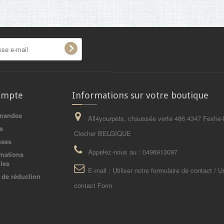
ompte
Informations sur votre boutique
mandes
All4yourpets, chaussée verte 486 4347 Fexhe-
s
Clocher BELGIQUE
sses
Appelez-nous au :
0496913097
mations
les
E-mail :
Utiliser notre formulaire de contact / U
de réduction
contact Form