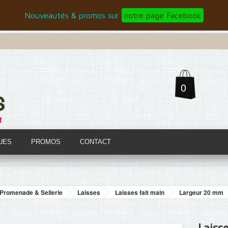
Nouveautés & promos sur
notre page Facebook
0
UES
PROMOS
CONTACT
Promenade & Sellerie
Laisses
Laisses fait main
Largeur 20 mm