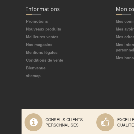
Informations
Mon c
Promotions
Mes com
Nouveaux produits
Mes avoir
Meilleures ventes
Mes adre
Nos magasins
Mes infor
personnel
Mentions légales
Mes bons 
Conditions de vente
Bienvenue
sitemap
CONSEILS CLIENTS
EXCELL
PERSONNALISÉS
QUALITÉ