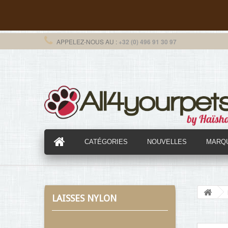
APPELEZ-NOUS AU :
+32 (0) 496 91 30 97
CATÉGORIES
NOUVELLES
MARQ
LAISSES NYLON