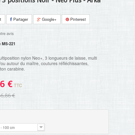
 3 positions Noir - Néo Plus - Arka
t
Partager
Google+
Pinterest
tre avis
e
MS-221
ltiposition nylon Neo+, 3 longueurs de laisse, multi
/ou autour du maître, coutures réfléchissantes,
on carabine.
6 €
TTC
56,86 €
- 100 cm