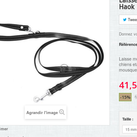
Laisse
Haok
Twee
Donnez vo
Référenc
Laisse mu
chiens et
mousquet
41,5
-15%
Agrandir l'image
Taille :
imer
15 mm 