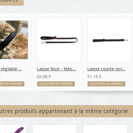
 réglable ...
Laisse Noir - Néo...
Laisse courte noi...
€
22,98 €
31,19 €
ER AU PANIER
AJOUTER AU PANIER
AJOUTER AU PANIER
utres produits appartenant à la même catégorie :