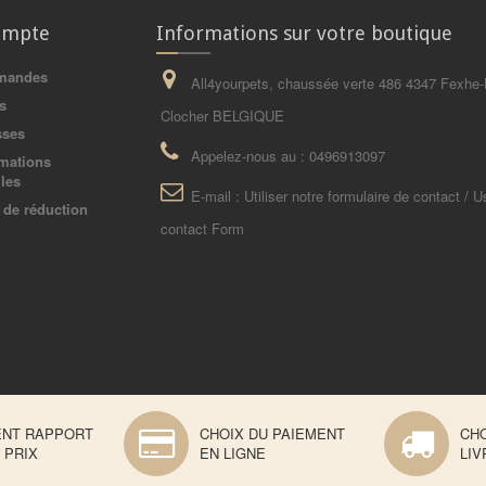
ompte
Informations sur votre boutique
mandes
All4yourpets, chaussée verte 486 4347 Fexhe-
s
Clocher BELGIQUE
sses
Appelez-nous au :
0496913097
mations
les
E-mail :
Utiliser notre formulaire de contact / U
de réduction
contact Form
ENT RAPPORT
CHOIX DU PAIEMENT
CHO
 PRIX
EN LIGNE
LIV