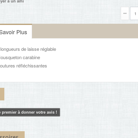
yer à un ami
Savoir Plus
 longueurs de laisse réglable
Mousqueton carabine
outures réfléchissantes
 premier à donner votre avis !
ssoires