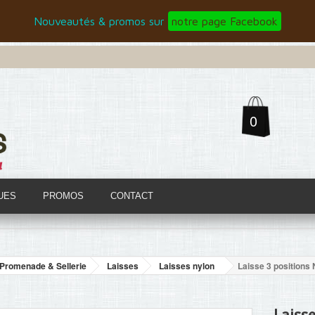
Nouveautés & promos sur
notre page Facebook
0
UES
PROMOS
CONTACT
Promenade & Sellerie
Laisses
Laisses nylon
Laisse 3 positions 