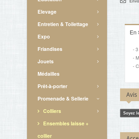
Envo
Elevage
Entretien & Toilettage
En 
Expo
Friandises
- 3
- 
Jouets
- C
Médailles
Prêt-à-porter
Avis
Promenade & Sellerie
Colliers
Soyez le
Ensembles laisse +
collier
Acce