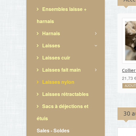
Ensembles laisse +
harnais
Harnais
Laisses
Laisses cuir
Laisses fait main
Collier
21,73 
Laisses nylon
AJOUT
Laisses rétractables
Sacs à déjections et
30 a
étuis
Sales - Soldes