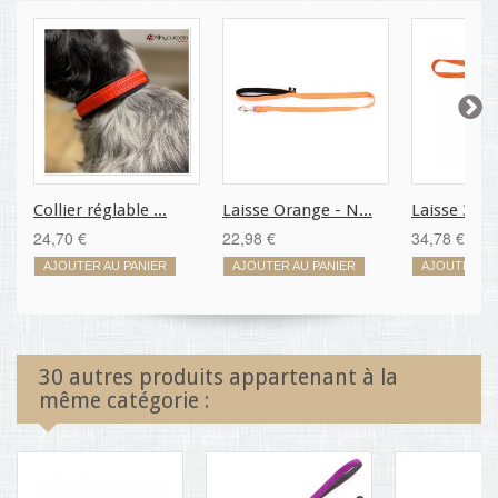
Collier réglable ...
Laisse Orange - N...
Laisse 3 pos
24,70 €
22,98 €
34,78 €
AJOUTER AU PANIER
AJOUTER AU PANIER
AJOUTER AU
30 autres produits appartenant à la
même catégorie :