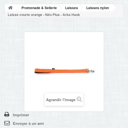
NOUVELLES
Promenade & Sellerie
Laisses
Laisses nylon
+
ACCUEIL
Laisse courte orange - Néo Plus - Arka Haok
CONTACT
Agrandir l'image
Imprimer
Envoyer à un ami