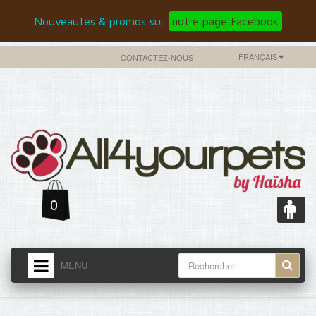
Nouveautés & promos sur
notre page Facebook
FRANÇAIS
CONTACTEZ-NOUS
0
MENU
ACCUEIL