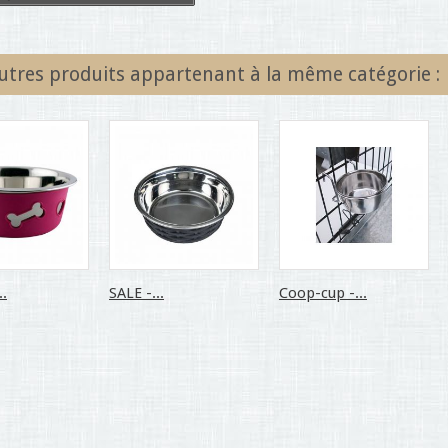
utres produits appartenant à la même catégorie :
..
SALE -...
Coop-cup -...