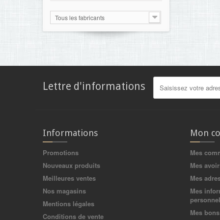
Tous les fabricants
Lettre d'informations
Informations
Mon c
Promotions
Mes com
Nouveaux produits
Mes avoir
Meilleures ventes
Mes adre
Nos magasins
Mes infor
personnel
Mentions légales
Mes bons 
Conditions de vente