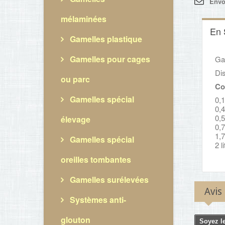
Envo
mélaminées
En 
Gamelles plastique
Gamelles pour cages
Ga
Dis
ou parc
Co
Gamelles spécial
0,1
0,4
0,5
élevage
0,7
1,7
Gamelles spécial
2 l
oreilles tombantes
Gamelles surélevées
Avis
Systèmes anti-
glouton
Soyez le