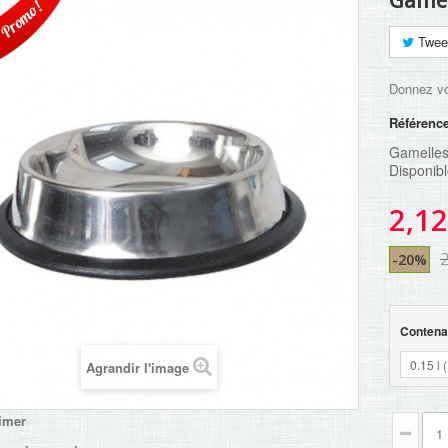
Gamel
Promo!
Twee
Donnez vo
Référenc
Gamelles 
Disponibl
2,12
2
-20%
Contena
0.15 l 
Agrandir l'image
imer