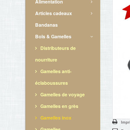
Alimentation
Articles cadeaux
Bandanas
Bols & Gamelles
Distributeurs de
nourriture
Gamelles anti-
éclaboussures
Gamelles de voyage
Gamelles en grès
Gamelles inox
Impr
Gamelles