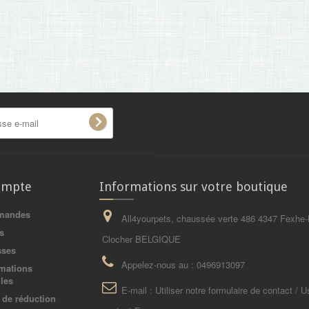
ompte
Informations sur votre boutique
mandes
All4yourpets, chaussée verte 486 4347 Fexhe-
s
Clocher BELGIQUE
sses
Appelez-nous au :
0496913097
mations
les
E-mail :
Utiliser notre formulaire de contact / U
de réduction