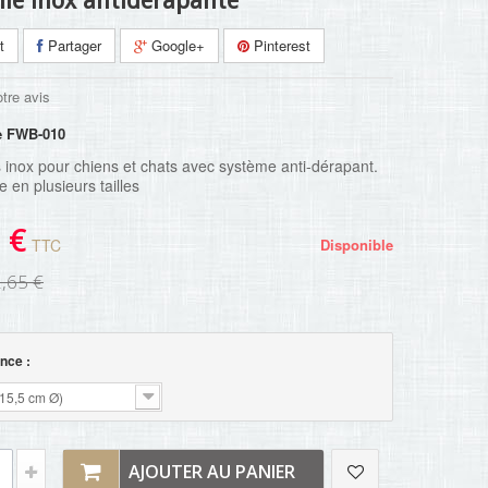
le inox antidérapante
t
Partager
Google+
Pinterest
tre avis
e
FWB-010
inox pour chiens et chats avec système anti-dérapant.
e en plusieurs tailles
 €
TTC
Disponible
,65 €
nce :
(15,5 cm Ø)
AJOUTER AU PANIER