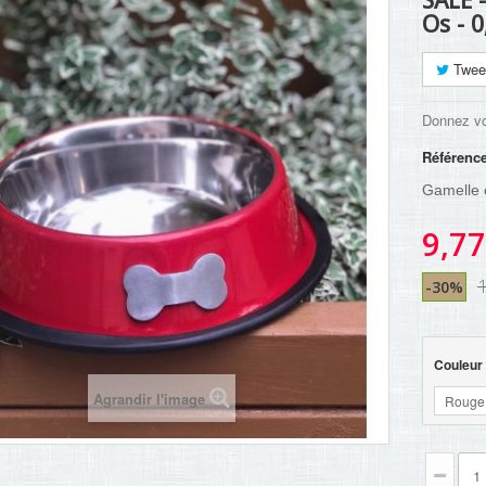
SALE 
Os - 0
Twee
Donnez vo
Référenc
Gamelle 
9,77
-30%
Couleur
Agrandir l'image
Rouge