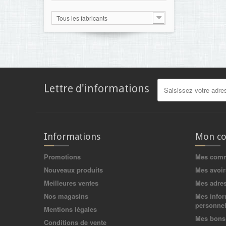
Tous les fabricants
Lettre d'informations
Informations
Mon c
Promotions
Mes com
Nouveaux produits
Mes avoir
Meilleures ventes
Mes adre
Nos magasins
Mes infor
personnel
Mentions légales
Mes bons 
Conditions de vente