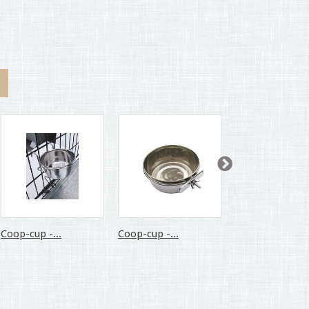
Coop-cup -...
Coop-cup -...
Gamelle...