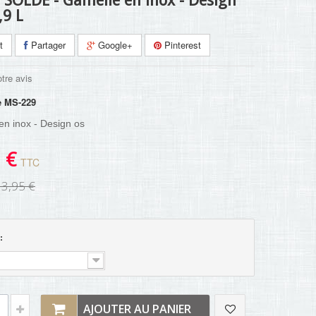
- SOLDE - Gamelle en inox - Design
,9 L
t
Partager
Google+
Pinterest
tre avis
e
MS-229
en inox - Design os
 €
TTC
13,95 €
 :
AJOUTER AU PANIER