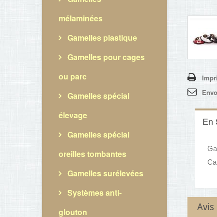
mélaminées
Gamelles plastique
Gamelles pour cages
ou parc
Impr
Envo
Gamelles spécial
élevage
En 
Gamelles spécial
Ga
oreilles tombantes
Cap
Gamelles surélevées
Systèmes anti-
Avis
glouton