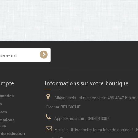
ompte
Informations sur votre boutique
mandes
All4yourpets, chaussée verte 486 4347 Fexhe-
s
Clocher BELGIQUE
sses
Appelez-nous au :
0496913097
mations
les
E-mail :
Utiliser notre formulaire de contact / U
de réduction