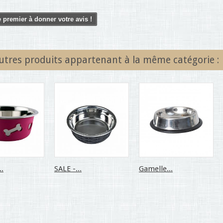
 premier à donner votre avis !
utres produits appartenant à la même catégorie :
..
SALE -...
Gamelle...