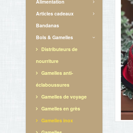
Alimentation
Articles cadeaux
Bandanas
Bols & Gamelles
Distributeurs de
nourriture
Gamelles anti-
éclaboussures
Gamelles de voyage
Gamelles en grès
Gamelles inox
Gamelles