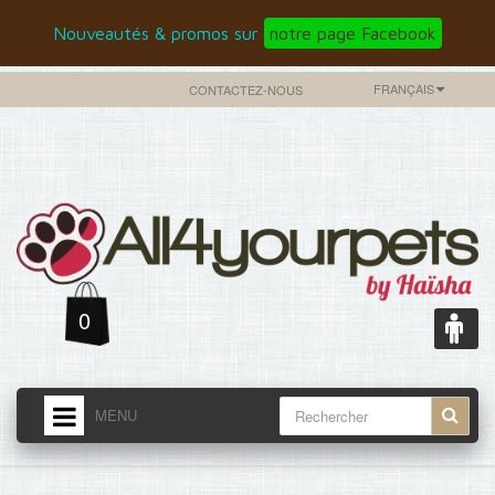
Nouveautés & promos sur
notre page Facebook
FRANÇAIS
CONTACTEZ-NOUS
0
MENU
ACCUEIL