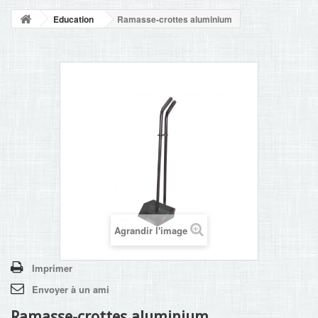
NOUVELLES
Education
Ramasse-crottes aluminium
+
ACCUEIL
CONTACT
Agrandir l'image
Imprimer
Envoyer à un ami
Ramasse-crottes aluminium