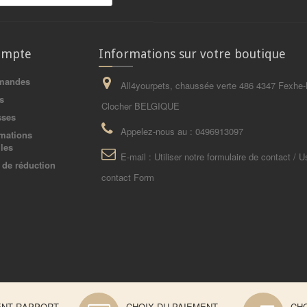
ompte
Informations sur votre boutique
mandes
All4yourpets, chaussée verte 486 4347 Fexhe-
s
Clocher BELGIQUE
sses
Appelez-nous au :
0496913097
mations
les
E-mail :
Utiliser notre formulaire de contact / U
de réduction
contact Form
ENT RAPPORT
CHOIX DU PAIEMENT
CHO