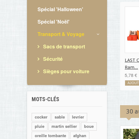
Spécial 'Halloween'
Spécial 'Noël'
Transport & Voyage
Sacs de transport
Sécurité
LAST 
Ram...
Sièges pour voiture
5,78 €
AJOUT
MOTS-CLÉS
30 a
cocker
sable
levrier
pluie
martin sellier
boue
oreille tombante
afghan