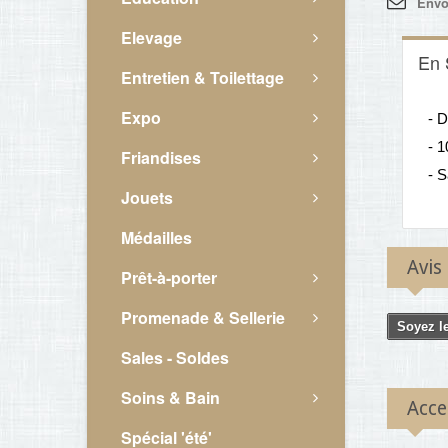
Envo
Elevage
En 
Entretien & Toilettage
Expo
- D
- 1
Friandises
- S
Jouets
Médailles
Avis
Prêt-à-porter
Promenade & Sellerie
Soyez le
Sales - Soldes
Soins & Bain
Acce
Spécial 'été'