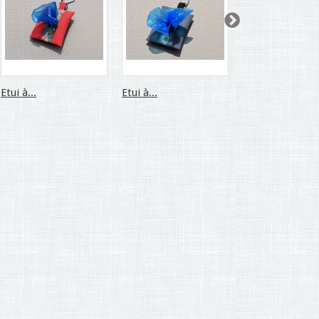
Etui à...
Etui à...
Etui à...