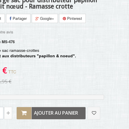
rge sac pour distributeur papillon
tit nœud - Ramasse crotte
t
Partager
Google+
Pinterest
tre avis
e
MS-476
 sac ramasse-crottes
 aux distributeurs "papillon & noeud".
 €
TTC
,95 €
AJOUTER AU PANIER