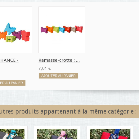
CHANCE -
Ramasse-crotte : ...
7,01 €
AJOUTER AU PANIER
ER AU PANIER
utres produits appartenant à la même catégorie :