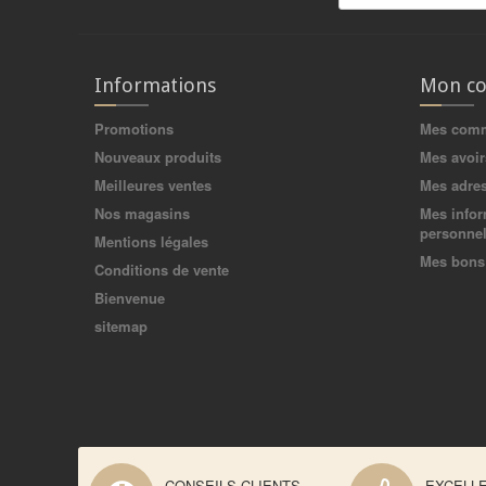
Informations
Mon c
Promotions
Mes com
Nouveaux produits
Mes avoir
Meilleures ventes
Mes adre
Nos magasins
Mes infor
personnel
Mentions légales
Mes bons 
Conditions de vente
Bienvenue
sitemap
CONSEILS CLIENTS
EXCELL