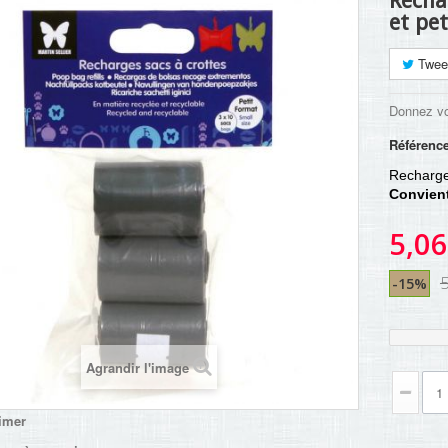
Recha
et pe
Twee
Donnez vo
Référenc
Recharge
Convient
5,06
5
-15%
Agrandir l'image
imer