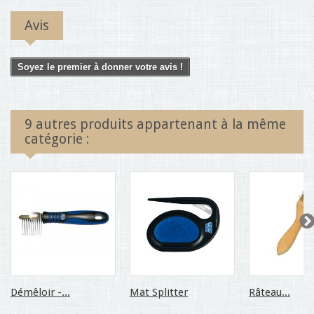
Avis
Soyez le premier à donner votre avis !
9 autres produits appartenant à la même
catégorie :
Démêloir -...
Mat Splitter
Râteau...