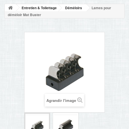
NOUVELLES
Entretien & Toilettage
Démêloirs
Lames pour
+
ACCUEIL
démêloir Mat Buster
CONTACT
Agrandir l'image