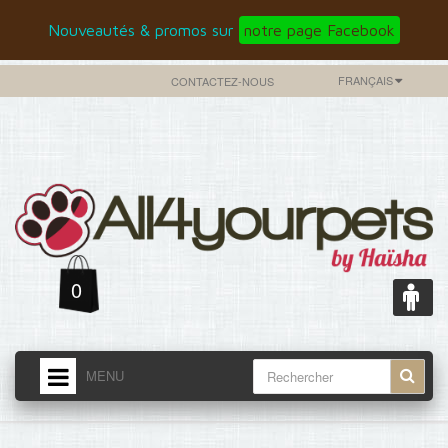
Nouveautés & promos sur
notre page Facebook
FRANÇAIS
CONTACTEZ-NOUS
0
MENU
ACCUEIL