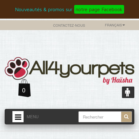
Nouveautés & promos sur
notre page Facebook
FRANÇAIS
CONTACTEZ-NOUS
0
MENU
ACCUEIL