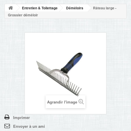
NOUVELLES
Entretien & Toilettage
Démêloirs
Râteau large -
+
ACCUEIL
Grossier démêloir
CONTACT
Agrandir l'image
Imprimer
Envoyer à un ami