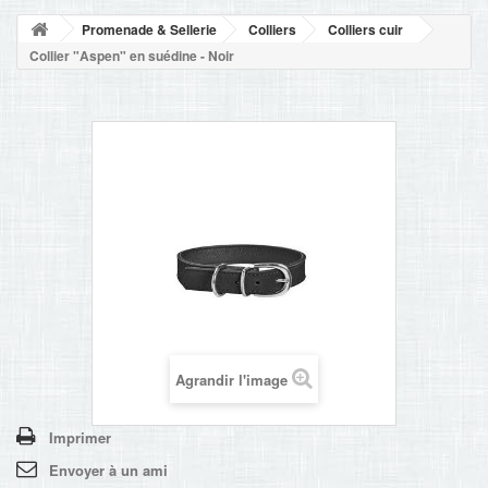
NOUVELLES
Promenade & Sellerie
Colliers
Colliers cuir
+
ACCUEIL
Collier "Aspen" en suédine - Noir
CONTACT
Agrandir l'image
Imprimer
Envoyer à un ami