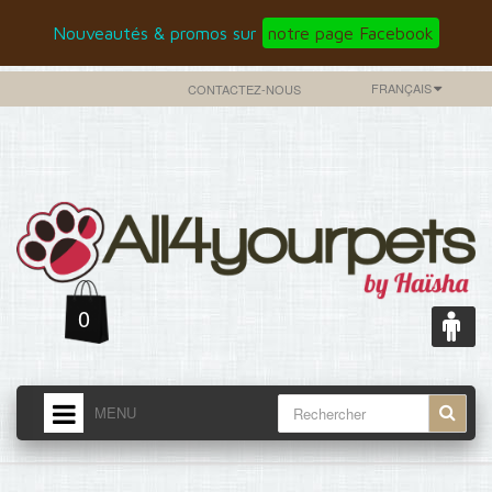
Nouveautés & promos sur
notre page Facebook
FRANÇAIS
CONTACTEZ-NOUS
0
MENU
ACCUEIL