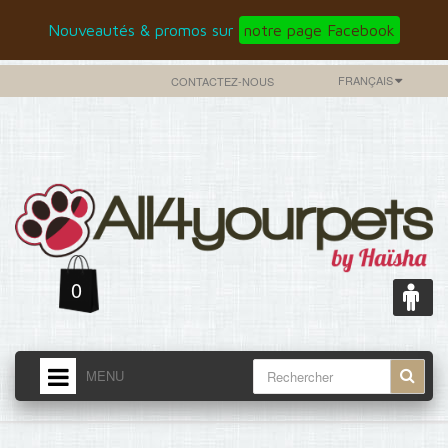
Nouveautés & promos sur
notre page Facebook
FRANÇAIS
CONTACTEZ-NOUS
0
MENU
ACCUEIL