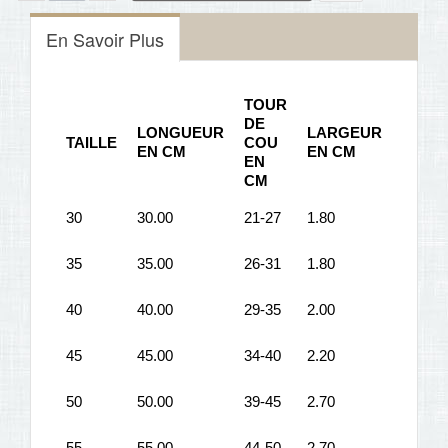
En Savoir Plus
TOUR
DE
LONGUEUR
LARGEUR
TAILLE
COU
EN CM
EN CM
EN
CM
30
30.00
21-27
1.80
35
35.00
26-31
1.80
40
40.00
29-35
2.00
45
45.00
34-40
2.20
50
50.00
39-45
2.70
55
55.00
44-50
2.70