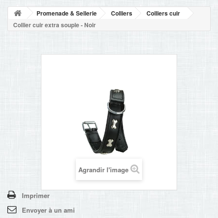
NOUVELLES
Promenade & Sellerie
Colliers
Colliers cuir
+
ACCUEIL
Collier cuir extra souple - Noir
CONTACT
Agrandir l'image
Imprimer
Envoyer à un ami