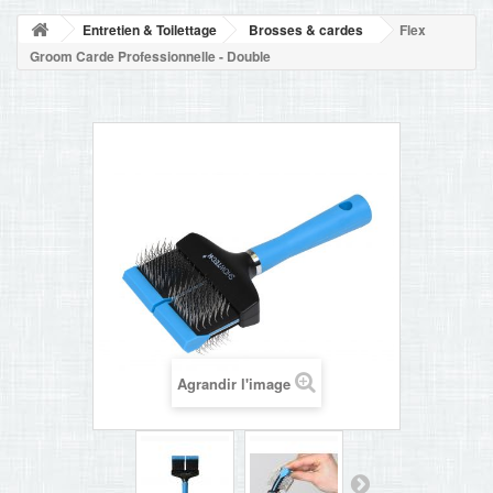
NOUVELLES
Entretien & Toilettage
Brosses & cardes
Flex
+
ACCUEIL
Groom Carde Professionnelle - Double
CONTACT
Agrandir l'image