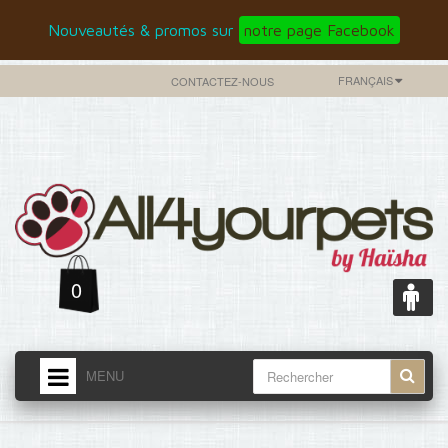
Nouveautés & promos sur
notre page Facebook
FRANÇAIS
CONTACTEZ-NOUS
0
MENU
ACCUEIL