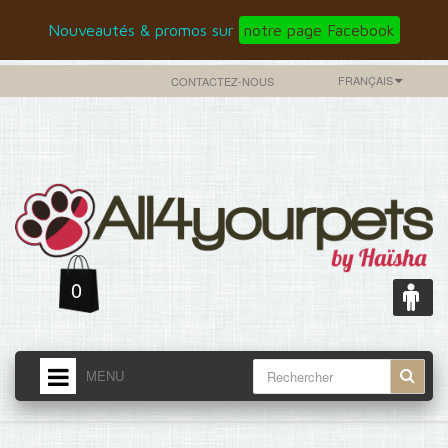
Nouveautés & promos sur
notre page Facebook
FRANÇAIS
CONTACTEZ-NOUS
0
MENU
ACCUEIL