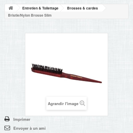
NOUVELLES
Entretien & Toilettage
Brosses & cardes
+
ACCUEIL
Bristle/Nylon Brosse Slim
CONTACT
Agrandir l'image
Imprimer
Envoyer à un ami