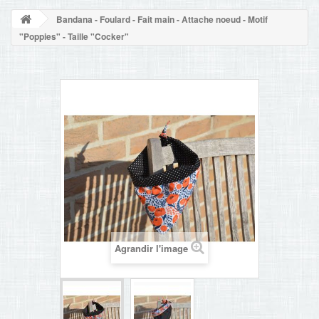
NOUVELLES
Bandana - Foulard - Fait main - Attache noeud - Motif
+
ACCUEIL
"Poppies" - Taille "Cocker"
CONTACT
Agrandir l'image