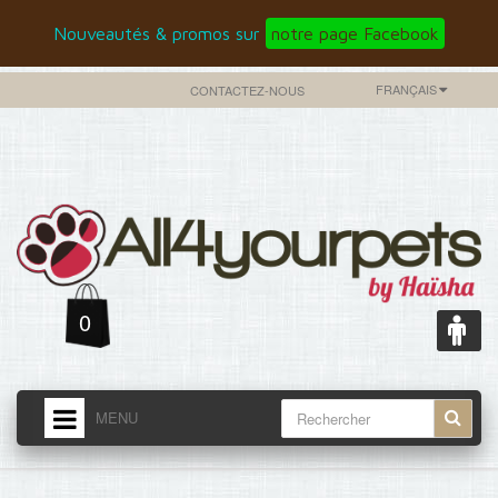
Nouveautés & promos sur
notre page Facebook
FRANÇAIS
CONTACTEZ-NOUS
0
MENU
ACCUEIL