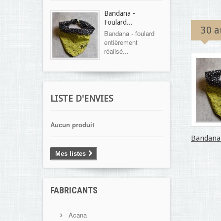
Bandana -
Foulard...
30 a
Bandana - foulard
entièrement
réalisé...
LISTE D'ENVIES
Aucun produit
Bandana 
Mes listes
FABRICANTS
Acana