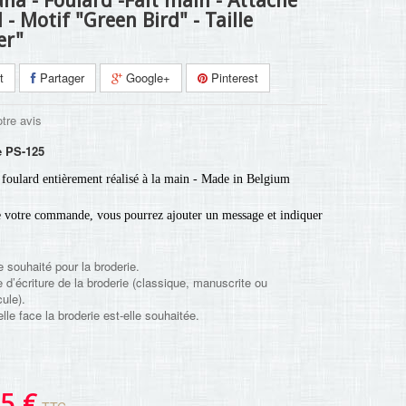
na - Foulard -Fait main - Attache
- Motif "Green Bird" - Taille
er"
t
Partager
Google+
Pinterest
tre avis
e
PS-125
foulard entièrement réalisé à la main - Made in Belgium
e votre commande, vous pourrez ajouter un message et indiquer
e souhaité pour la broderie.
e d’écriture de la broderie (classique, manuscrite ou
ule).
lle face la broderie est-elle souhaitée.
5 €