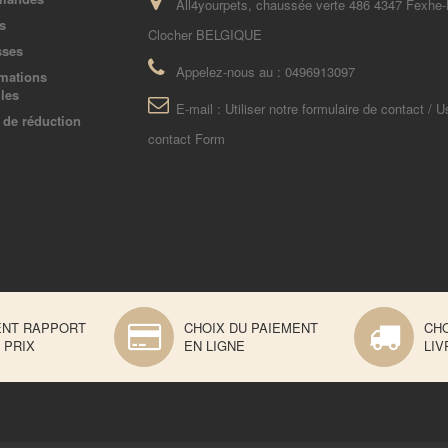
All4yourpets, chaussée verte 486 4347 Fexhe-
s
Clocher BELGIQUE
sses
Appelez-nous au :
0496913097
mations
les
E-mail :
Utiliser notre formulaire de contact / U
de réduction
contact Form
ENT RAPPORT
CHOIX DU PAIEMENT
CHO
 PRIX
EN LIGNE
LIV