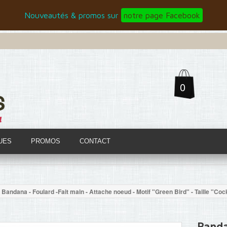
Nouveautés & promos sur
notre page Facebook
0
UES
PROMOS
CONTACT
Bandana - Foulard -Fait main - Attache noeud - Motif "Green Bird" - Taille "Coc