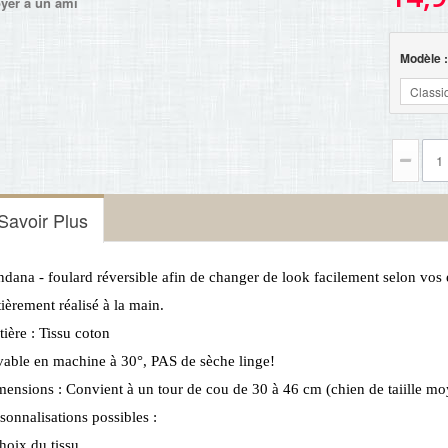
yer à un ami
Modèle 
Classi
Savoir Plus
dana - foulard réversible afin de changer de look facilement selon vos 
ièrement réalisé à la main.
ière : Tissu coton
able en machine à 30°, PAS de sèche linge!
ensions : Convient à un tour de cou de 30 à 46 cm (chien de taiille m
sonnalisations possibles :
hoix du tissu