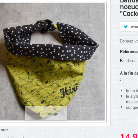
Banda
noeud 
"Cock
Twee
Donnez vo
Référenc
Bandana - 
A la fin d
:
le text
le styl
majusc
sur que
Agrandir l'image
imer
14,9