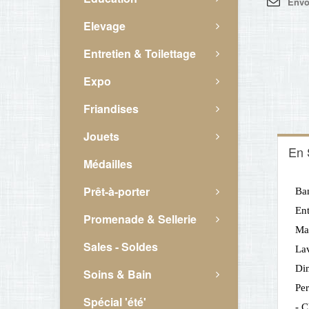
Envo
Elevage
Entretien & Toilettage
Expo
Friandises
Jouets
En 
Médailles
Prêt-à-porter
Ban
Ent
Promenade & Sellerie
Mat
Sales - Soldes
Lav
Dim
Soins & Bain
Per
Spécial 'été'
- C