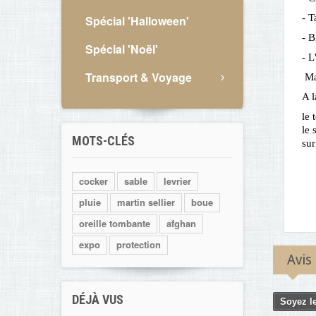
- T
Spécial 'Halloween'
- B
Spécial 'Noël'
- L
Transport & Voyage
Ma
A l
le 
le 
MOTS-CLÉS
sur
cocker
sable
levrier
pluie
martin sellier
boue
oreille tombante
afghan
expo
protection
Avis
DÉJÀ VUS
Soyez le