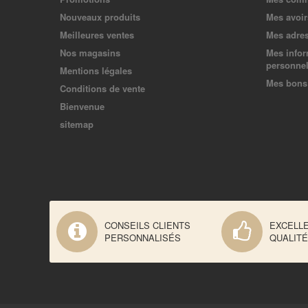
Nouveaux produits
Mes avoir
Meilleures ventes
Mes adre
Nos magasins
Mes infor
personnel
Mentions légales
Mes bons 
Conditions de vente
Bienvenue
sitemap
CONSEILS CLIENTS
EXCELL
PERSONNALISÉS
QUALITÉ