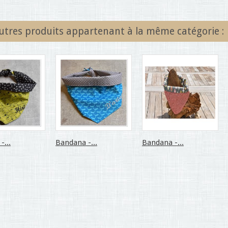
utres produits appartenant à la même catégorie :
-...
Bandana -...
Bandana -...