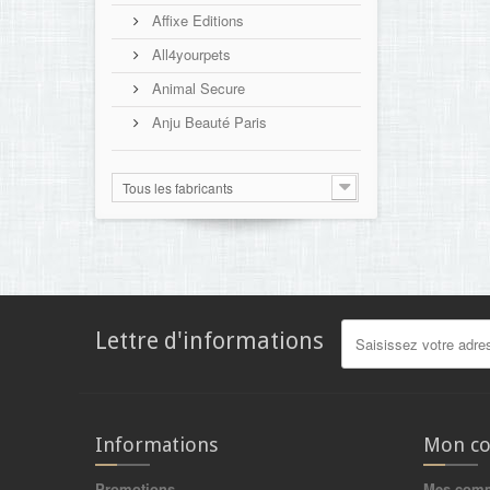
Affixe Editions
All4yourpets
Animal Secure
Anju Beauté Paris
Tous les fabricants
Lettre d'informations
Informations
Mon c
Promotions
Mes com