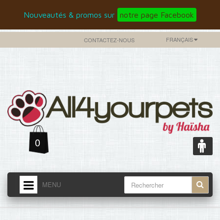
Nouveautés & promos sur
notre page Facebook
FRANÇAIS
CONTACTEZ-NOUS
0
MENU
ACCUEIL